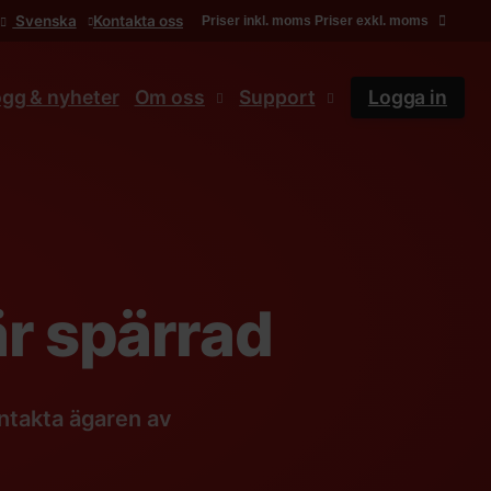
Svenska
Kontakta oss
Priser inkl. moms
Priser exkl. moms
ogg & nyheter
Om oss
Support
Logga in
r spärrad
ntakta ägaren av