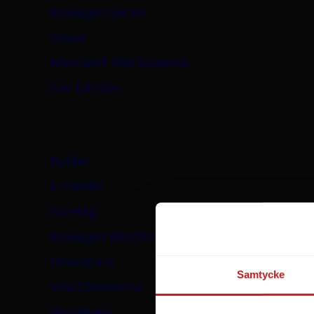
Managed Server
Cloud
Microsoft 365 Business
Fler tjänster
Lösningar
Byråer
E-handel
Företag
Managed WordPress
Utvecklare
Samtycke
WooCommerce
WordPress