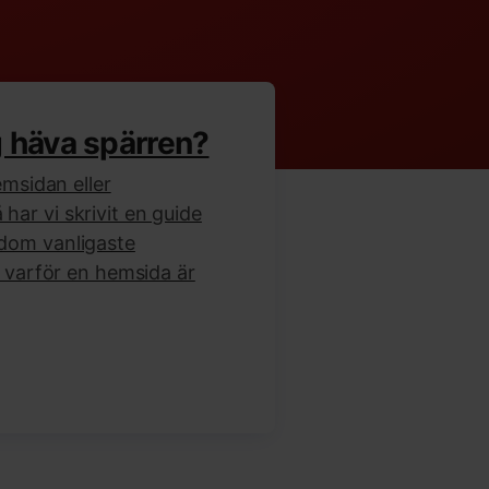
g häva spärren?
emsidan eller
ar vi skrivit en guide
dom vanligaste
l varför en hemsida är