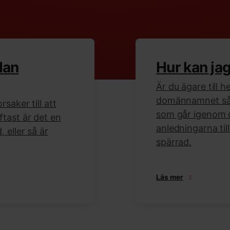
dan
Hur kan ja
Är du ägare till h
domännamnet så h
rsaker till att
som går igenom 
ftast är det en
anledningarna til
 eller så är
spärrad.
Läs mer