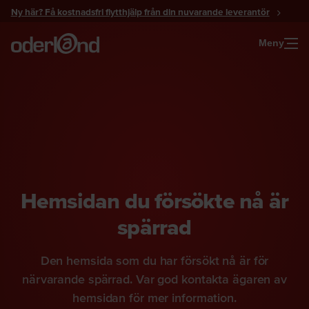
Gå
Ny här? Få kostnadsfri flytthjälp från din nuvarande leverantör
till
innehåll
Meny
Hemsidan du försökte nå är
spärrad
Den hemsida som du har försökt nå är för
närvarande spärrad. Var god kontakta ägaren av
hemsidan för mer information.