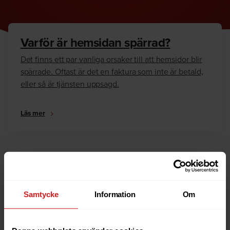
Varför är hemsidan spärrad?
Det finns ett par vanliga orsaker till att hemsidor blir
spärrade. Oftast är det en faktura som inte är betald,
eller så är tjänsten uppsagd.
Läs mer
Hur kan jag häva spärren?
Är du ägare till hemsidan eller domännamnet så har
vi skrivit en guide som går igenom dom vanligaste
Samtycke
Information
Om
anledningarna till varför en hemsida är spärrad.
Läs mer