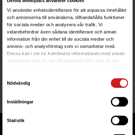
Denna webbplats använder cookies
Vi använder enhetsidentifierare för att anpassa innehållet
och annonserna till användarna, tillhandahålla funktioner
för sociala medier och analysera vår trafik. Vi
vidarebefordrar även sådana identifierare och annan
information från din enhet till de sociala medier och
The website you were trying to
annons- och analysföretag som vi samarbetar med.
reach has been suspended
Dessa kan i sin tur kombinera informationen med annan
information som du har tillhandahållit eller som de har
The website you have tried to access is suspended. Please
samlat in när du har använt deras tjänster.
contact the owner of the website for further information.
Samtyckesval
Nödvändig
If you are the owner of this website or domain please
read
this FAQ
that goes through the most common reasons for a
website to be suspended.
Inställningar
Statistik
Tjänster