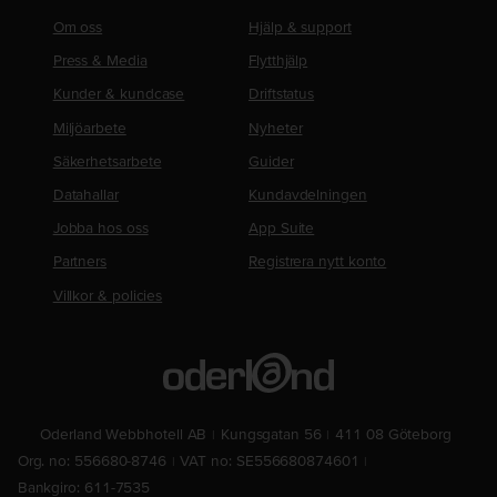
Om oss
Hjälp & support
Press & Media
Flytthjälp
Kunder & kundcase
Driftstatus
Miljöarbete
Nyheter
Säkerhetsarbete
Guider
Datahallar
Kundavdelningen
Jobba hos oss
App Suite
Partners
Registrera nytt konto
Villkor & policies
Oderland Webbhotell AB
Kungsgatan 56
411 08 Göteborg
Org. no: 556680-8746
VAT no: SE556680874601
Bankgiro: 611-7535